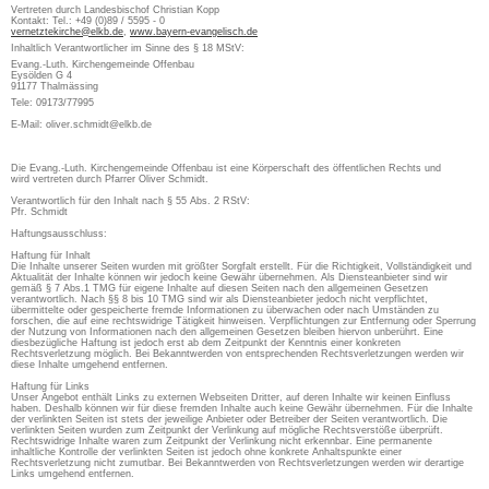
Vertreten durch Landesbischof Christian Kopp
Kontakt: Tel.: +49 (0)89 / 5595 - 0
vernetztekirche@elkb.de
,
www.bayern-evangelisch.de
Inhaltlich Verantwortlicher im Sinne des § 18 MStV:
Evang.-Luth. Kirchengemeinde Offenbau
Eysölden G 4
91177 Thalmässing
Tele: 09173/77995
E-Mail: oliver.schmidt@elkb.de
Die Evang.-Luth. Kirchengemeinde Offenbau ist eine Körperschaft des öffentlichen Rechts und
wird vertreten durch Pfarrer Oliver Schmidt.
Verantwortlich für den Inhalt nach § 55 Abs. 2 RStV:
Pfr. Schmidt
Haftungsausschluss:
Haftung für Inhalt
Die Inhalte unserer Seiten wurden mit größter Sorgfalt erstellt. Für die Richtigkeit, Vollständigkeit und
Aktualität der Inhalte können wir jedoch keine Gewähr übernehmen. Als Diensteanbieter sind wir
gemäß § 7 Abs.1 TMG für eigene Inhalte auf diesen Seiten nach den allgemeinen Gesetzen
verantwortlich. Nach §§ 8 bis 10 TMG sind wir als Diensteanbieter jedoch nicht verpflichtet,
übermittelte oder gespeicherte fremde Informationen zu überwachen oder nach Umständen zu
forschen, die auf eine rechtswidrige Tätigkeit hinweisen. Verpflichtungen zur Entfernung oder Sperrung
der Nutzung von Informationen nach den allgemeinen Gesetzen bleiben hiervon unberührt. Eine
diesbezügliche Haftung ist jedoch erst ab dem Zeitpunkt der Kenntnis einer konkreten
Rechtsverletzung möglich. Bei Bekanntwerden von entsprechenden Rechtsverletzungen werden wir
diese Inhalte umgehend entfernen.
Haftung für Links
Unser Angebot enthält Links zu externen Webseiten Dritter, auf deren Inhalte wir keinen Einfluss
haben. Deshalb können wir für diese fremden Inhalte auch keine Gewähr übernehmen. Für die Inhalte
der verlinkten Seiten ist stets der jeweilige Anbieter oder Betreiber der Seiten verantwortlich. Die
verlinkten Seiten wurden zum Zeitpunkt der Verlinkung auf mögliche Rechtsverstöße überprüft.
Rechtswidrige Inhalte waren zum Zeitpunkt der Verlinkung nicht erkennbar. Eine permanente
inhaltliche Kontrolle der verlinkten Seiten ist jedoch ohne konkrete Anhaltspunkte einer
Rechtsverletzung nicht zumutbar. Bei Bekanntwerden von Rechtsverletzungen werden wir derartige
Links umgehend entfernen.