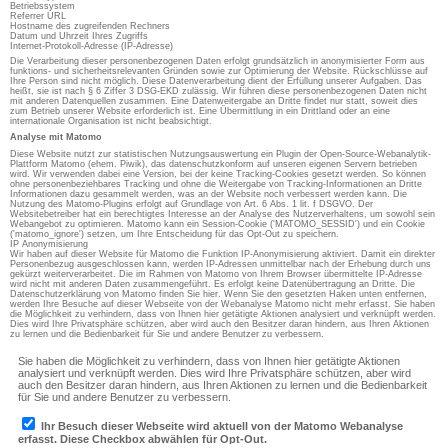
Betriebssystem
Referrer URL
Hostname des zugreifenden Rechners
Datum und Uhrzeit Ihres Zugriffs
Internet-Protokoll-Adresse (IP-Adresse)
Die Verarbeitung dieser personenbezogenen Daten erfolgt grundsätzlich in anonymisierter Form aus
funktions- und sicherheitsrelevanten Gründen sowie zur Optimierung der Website. Rückschlüsse auf
Ihre Person sind nicht möglich. Diese Datenverarbeitung dient der Erfüllung unserer Aufgaben. Das
heißt, sie ist nach § 6 Ziffer 3 DSG-EKD zulässig. Wir führen diese personenbezogenen Daten nicht
mit anderen Datenquellen zusammen. Eine Datenweitergabe an Dritte findet nur statt, soweit dies
zum Betrieb unserer Website erforderlich ist. Eine Übermittlung in ein Drittland oder an eine
internationale Organisation ist nicht beabsichtigt.
Analyse mit Matomo
Diese Website nutzt zur statistischen Nutzungsauswertung ein Plugin der Open-Source-Webanalytik-
Plattform Matomo (ehem. Piwik), das datenschutzkonform auf unseren eigenen Servern betrieben
wird. Wir verwenden dabei eine Version, bei der keine Tracking-Cookies gesetzt werden. So können
ohne personenbeziehbares Tracking und ohne die Weitergabe von Tracking-Informationen an Dritte
Informationen dazu gesammelt werden, was an der Website noch verbessert werden kann. Die
Nutzung des Matomo-Plugins erfolgt auf Grundlage von Art. 6 Abs. 1 lit. f DSGVO. Der
Websitebetreiber hat ein berechtigtes Interesse an der Analyse des Nutzerverhaltens, um sowohl sein
Webangebot zu optimieren. Matomo kann ein Session-Cookie ('MATOMO_SESSID') und ein Cookie
('matomo_ignore') setzen, um Ihre Entscheidung für das Opt-Out zu speichern.
IP Anonymisierung
Wir haben auf dieser Website für Matomo die Funktion IP-Anonymisierung aktiviert. Damit ein direkter
Personenbezug ausgeschlossen kann, werden IP-Adressen unmittelbar nach der Erhebung durch uns
gekürzt weiterverarbeitet. Die im Rahmen von Matomo von Ihrem Browser übermittelte IP-Adresse
wird nicht mit anderen Daten zusammengeführt. Es erfolgt keine Datenübertragung an Dritte. Die
Datenschutzerklärung von Matomo finden Sie hier. Wenn Sie den gesetzten Haken unten entfernen,
werden Ihre Besuche auf dieser Webseite von der Webanalyse Matomo nicht mehr erfasst. Sie haben
die Möglichkeit zu verhindern, dass von Ihnen hier getätigte Aktionen analysiert und verknüpft werden.
Dies wird Ihre Privatsphäre schützen, aber wird auch den Besitzer daran hindern, aus Ihren Aktionen
zu lernen und die Bedienbarkeit für Sie und andere Benutzer zu verbessern.