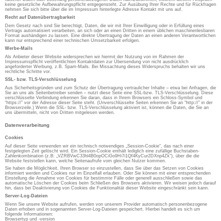
keine gesetzliche Aufbewahrungspflicht entgegensteht. Zur Ausübung Ihrer Rechte und für Rückfragen
nehmen Sie sich bitte über die im Impressum hinterlegte Adresse Kontakt mit uns auf.
Recht auf Datenübertragbarkeit
Dem Gesetz nach sind Sie berechtigt, Daten, die wir mit Ihrer Einwilligung oder in Erfüllung eines
Vertrags automatisiert verarbeiten, an sich oder an einen Dritten in einem üblichen maschinenlesbaren
Format aushändigen zu lassen. Eine direkte Übertragung der Daten an einen anderen Verantwortlichen
kann nur entsprechend einer technischen Umsetzbarkeit erfolgen.
Werbe-Mails
Als Anbieter dieser Website widersprechen wir hiermit der Nutzung von im Rahmen der
Impressumspflicht veröffentlichten Kontaktdaten zur Übersendung von nicht ausdrücklich
angeforderter Werbung, z.B. Spam-Mails. Bei Missachtung dieses Widerspruchs behalten wir uns
rechtliche Schritte vor.
SSL- bzw. TLS-Verschlüsselung
Aus Sicherheitsgründen und zum Schutz der Übertragung vertraulicher Inhalte – etwa bei Anfragen, die
Sie an uns als Seitenbetreiber senden – nutzt diese Seite eine SSL-bzw. TLS-Verschlüsselung. Diese
verschlüsselte Verbindung erkennen Sie daran, dass in Ihrem Browsers ein Schloss-Symbol und
“https://” vor der Adresse dieser Seite steht. (Unverschlüsselte Seiten erkennen Sie an “http://” in der
Browserzeile.) Wenn die SSL- bzw. TLS-Verschlüsselung aktiviert ist, können die Daten, die Sie an
uns übermitteln, nicht von Dritten mitgelesen werden.
Datenverarbeitung
Cookies
Auf dieser Seite verwenden wir ein technisch notwendiges „Session-Cookie“, das nach einer
festgelegten Zeit gelöscht wird. Ein Session-Cookie enthält lediglich eine zufällige Buchstaben-
Zahlenkombination (z.B: „VZRBVwC33hl4B0opOCiGo9Hi7i1Qf4KyCur2DXnp4Zk“), über die die
Website feststellen kann, welche Seitenaufrufe vom gleichen Nutzer kommen.
Sie haben die Möglichkeit, Ihren Browser so einzustellen, dass Sie über das Setzen von Cookies
informiert werden und Cookies nur im Einzelfall erlauben. Oder Sie können mit einer entsprechenden
Einstellung die Annahme von Cookies für bestimmte Fälle oder generell ausschließen sowie das
automatische Löschen der Cookies beim Schließen des Browsers aktivieren. Wir weisen jedoch darauf
hin, dass bei Deaktivierung von Cookies die Funktionalität dieser Website eingeschränkt sein kann.
Server-Log-Dateien
Wenn Sie unsere Website aufrufen, werden von unserem Provider automatisch personenbezogene
Daten erhoben und in sogenannten Server-Log-Dateien gespeichert. Hierbei handelt es sich um
folgende Informationen:
Browsertyp und -version