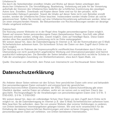
Urheberrecht
Die durch die Seitenbetreiber erstellten Inhalte und Werke auf diesen Seiten unterliegen dem
deutschen Urheberrecht. Die Vervielfältigung, Bearbeitung, Verbreitung und jede Art der Verwertung
außerhalb der Grenzen des Urheberrechtes bedürfen der schriftlichen Zustimmung des jeweiligen
Autors bzw. Erstellers. Downloads und Kopien dieser Seite sind nur für den privaten, nicht
kommerziellen Gebrauch gestattet. Soweit die Inhalte auf dieser Seite nicht vom Betreiber erstellt
wurden, werden die Urheberrechte Dritter beachtet. Insbesondere werden Inhalte Dritter als solche
gekennzeichnet. Sollten Sie trotzdem auf eine Urheberrechtsverletzung aufmerksam werden, bitten wir
um einen entsprechenden Hinweis. Bei Bekanntwerden von Rechtsverletzungen werden wir derartige
Inhalte umgehend entfernen.
Datenschutz
Die Nutzung unserer Webseite ist in der Regel ohne Angabe personenbezogener Daten möglich.
Soweit auf unseren Seiten personenbezogene Daten (beispielsweise Name, Anschrift oder eMail-
Adressen) erhoben werden, erfolgt dies, soweit möglich, stets auf freiwilliger Basis. Diese Daten
werden ohne Ihre ausdrückliche Zustimmung nicht an Dritte weitergegeben.
Wir weisen darauf hin, dass die Datenübertragung im Internet (z.B. bei der Kommunikation per E-Mail)
Sicherheitslücken aufweisen kann. Ein lückenloser Schutz der Daten vor dem Zugriff durch Dritte ist
nicht möglich.
Der Nutzung von im Rahmen der Impressumspflicht veröffentlichten Kontaktdaten durch Dritte zur
Übersendung von nicht ausdrücklich angeforderter Werbung und Informationsmaterialien wird hiermit
ausdrücklich widersprochen. Die Betreiber der Seiten behalten sich ausdrücklich rechtliche Schritte im
Falle der unverlangten Zusendung von Werbeinformationen, etwa durch Spam-Mails, vor.
Quelle: Disclaimer von eRecht24, dem Portal zum Internetrecht von Rechtsanwalt Sören Siebert.
Datenschutzerklärung
Als Anbieter dieser Seiten nehmen wir den Schutz Ihrer persönlichen Daten sehr ernst und behandeln
Ihre personenbezogenen Daten vertraulich und entsprechend der gesetzlichen
Datenschutzvorschriften (Datenschutzgesetz der EKD). Diese Datenschutzerklärung gibt einen
Überblick darüber, welche Daten wir erheben, wofür wir sie nutzen und zu welchem Zweck das
geschieht. Rechtsgrundlagen für die Verarbeitungen von personenbezogenen Daten sind: § 6 Nr. 5
DSG-EKD, § 6 Nr. 3 DSG-EKD
Wir weisen darauf hin, dass ein vollständiger Schutz Ihrer Daten vor dem Zugriff durch Dritte nicht
möglich ist, da die Datenübertragung im Internet (z.B. über E-Mail) Sicherheitslücken aufweisen kann.
Bitte beachten Sie außerdem, dass Sie von unserer Website über externe Verlinkungen zu anderen,
von Dritten betriebenen Internetangeboten gelangen können. Wir sind nicht verantwortlich für die
Einhaltung der datenschutzrechtlichen Bestimmungen und einen sicheren Umgang mit Ihren
personenbezogenen Daten auf verlinkten, von Dritten betriebenen Internetseiten.