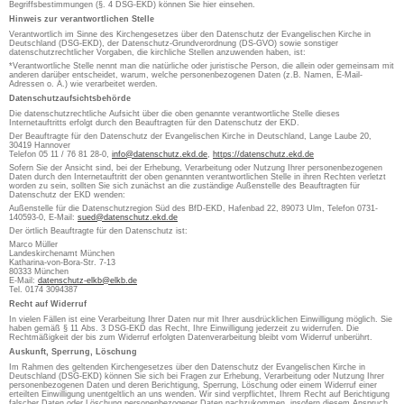
Begriffsbestimmungen (§. 4 DSG-EKD) können Sie hier einsehen.
Hinweis zur verantwortlichen Stelle
Verantwortlich im Sinne des Kirchengesetzes über den Datenschutz der Evangelischen Kirche in
Deutschland (DSG-EKD), der Datenschutz-Grundverordnung (DS-GVO) sowie sonstiger
datenschutzrechtlicher Vorgaben, die kirchliche Stellen anzuwenden haben, ist:
*Verantwortliche Stelle nennt man die natürliche oder juristische Person, die allein oder gemeinsam mit
anderen darüber entscheidet, warum, welche personenbezogenen Daten (z.B. Namen, E-Mail-
Adressen o. Ä.) wie verarbeitet werden.
Datenschutzaufsichtsbehörde
Die datenschutzrechtliche Aufsicht über die oben genannte verantwortliche Stelle dieses
Internetauftritts erfolgt durch den Beauftragten für den Datenschutz der EKD.
Der Beauftragte für den Datenschutz der Evangelischen Kirche in Deutschland, Lange Laube 20,
30419 Hannover
Telefon 05 11 / 76 81 28-0,
info@datenschutz.ekd.de
,
https://datenschutz.ekd.de
Sofern Sie der Ansicht sind, bei der Erhebung, Verarbeitung oder Nutzung Ihrer personenbezogenen
Daten durch den Internetauftritt der oben genannten verantwortlichen Stelle in ihren Rechten verletzt
worden zu sein, sollten Sie sich zunächst an die zuständige Außenstelle des Beauftragten für
Datenschutz der EKD wenden:
Außenstelle für die Datenschutzregion Süd des BfD-EKD, Hafenbad 22, 89073 Ulm, Telefon 0731-
140593-0, E-Mail:
sued@datenschutz.ekd.de
Der örtlich Beauftragte für den Datenschutz ist:
Marco Müller
Landeskirchenamt München
Katharina-von-Bora-Str. 7-13
80333 München
E-Mail:
datenschutz-elkb@elkb.de
Tel. 0174 3094387
Recht auf Widerruf
In vielen Fällen ist eine Verarbeitung Ihrer Daten nur mit Ihrer ausdrücklichen Einwilligung möglich. Sie
haben gemäß § 11 Abs. 3 DSG-EKD das Recht, Ihre Einwilligung jederzeit zu widerrufen. Die
Rechtmäßigkeit der bis zum Widerruf erfolgten Datenverarbeitung bleibt vom Widerruf unberührt.
Auskunft, Sperrung, Löschung
Im Rahmen des geltenden Kirchengesetzes über den Datenschutz der Evangelischen Kirche in
Deutschland (DSG-EKD) können Sie sich bei Fragen zur Erhebung, Verarbeitung oder Nutzung Ihrer
personenbezogenen Daten und deren Berichtigung, Sperrung, Löschung oder einem Widerruf einer
erteilten Einwilligung unentgeltlich an uns wenden. Wir sind verpflichtet, Ihrem Recht auf Berichtigung
falscher Daten oder Löschung personenbezogener Daten nachzukommen, insofern diesem Anspruch