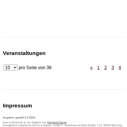
Veranstaltungen
pro Seite von
36
«
1
2
3
4
Impressum
Angaben gemäß § 5 DDG:
www.e-kirche.de ist ein Angebot von
Vernetzte Kirche
Evangelisch-Lutherische Kirche in Bayern, ELKB-IT, Katharina-von-Bora-Straße 7-13, 80333 München