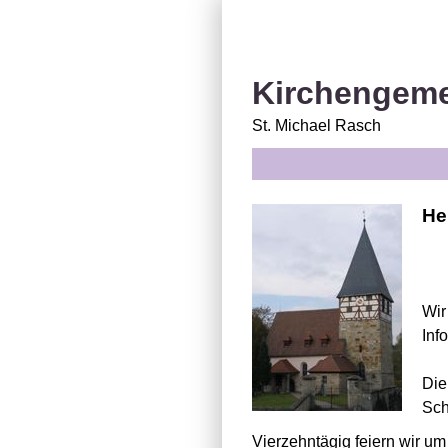
Kirchengem
St. Michael Rasch
He
Wir
Inf
Die
Sch
Vierzehntägig feiern wir u