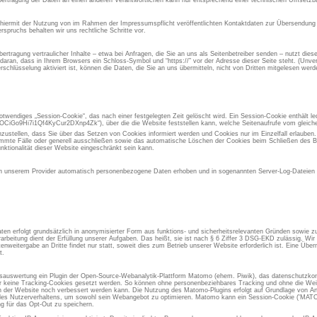
ertragung der Daten an einen anderen Verantwortlichen kann nur entsprechend einer technischen Umsetzbar
 hiermit der Nutzung von im Rahmen der Impressumspflicht veröffentlichten Kontaktdaten zur Übersendung 
spruchs behalten wir uns rechtliche Schritte vor.
rtragung vertraulicher Inhalte – etwa bei Anfragen, die Sie an uns als Seitenbetreiber senden – nutzt die
aran, dass in Ihrem Browsers ein Schloss-Symbol und “https://” vor der Adresse dieser Seite steht. (Unvers
chlüsselung aktiviert ist, können die Daten, die Sie an uns übermitteln, nicht von Dritten mitgelesen werd
otwendiges „Session-Cookie“, das nach einer festgelegten Zeit gelöscht wird. Ein Session-Cookie enthält led
iGo9Hi7i1Qf4KyCur2DXnp4Zk“), über die die Website feststellen kann, welche Seitenaufrufe vom gleic
inzustellen, dass Sie über das Setzen von Cookies informiert werden und Cookies nur im Einzelfall erlauben
immte Fälle oder generell ausschließen sowie das automatische Löschen der Cookies beim Schließen des Br
nktionalität dieser Website eingeschränkt sein kann.
 unserem Provider automatisch personenbezogene Daten erhoben und in sogenannten Server-Log-Dateien g
en erfolgt grundsätzlich in anonymisierter Form aus funktions- und sicherheitsrelevanten Gründen sowie 
rarbeitung dient der Erfüllung unserer Aufgaben. Das heißt, sie ist nach § 6 Ziffer 3 DSG-EKD zulässig. W
eitergabe an Dritte findet nur statt, soweit dies zum Betrieb unserer Website erforderlich ist. Eine Übermi
t.
gsauswertung ein Plugin der Open-Source-Webanalytik-Plattform Matomo (ehem. Piwik), das datenschutzkon
er keine Tracking-Cookies gesetzt werden. So können ohne personenbeziehbares Tracking und ohne die Weit
der Website noch verbessert werden kann. Die Nutzung des Matomo-Plugins erfolgt auf Grundlage von Art.
se des Nutzerverhaltens, um sowohl sein Webangebot zu optimieren. Matomo kann ein Session-Cookie ('M
g für das Opt-Out zu speichern.