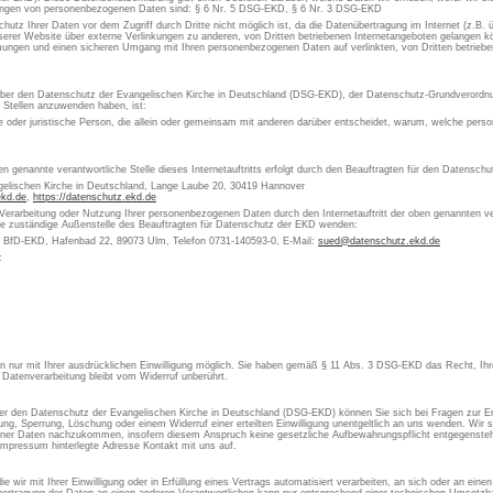
itungen von personenbezogenen Daten sind: § 6 Nr. 5 DSG-EKD, § 6 Nr. 3 DSG-EKD
chutz Ihrer Daten vor dem Zugriff durch Dritte nicht möglich ist, da die Datenübertragung im Internet (z.B.
erer Website über externe Verlinkungen zu anderen, von Dritten betriebenen Internetangeboten gelangen kön
ungen und einen sicheren Umgang mit Ihren personenbezogenen Daten auf verlinkten, von Dritten betrieben
 über den Datenschutz der Evangelischen Kirche in Deutschland (DSG-EKD), der Datenschutz-Grundverordn
e Stellen anzuwenden haben, ist:
che oder juristische Person, die allein oder gemeinsam mit anderen darüber entscheidet, warum, welche pe
en genannte verantwortliche Stelle dieses Internetauftritts erfolgt durch den Beauftragten für den Datensch
gelischen Kirche in Deutschland, Lange Laube 20, 30419 Hannover
ekd.de
,
https://datenschutz.ekd.de
 Verarbeitung oder Nutzung Ihrer personenbezogenen Daten durch den Internetauftritt der oben genannten ver
die zuständige Außenstelle des Beauftragten für Datenschutz der EKD wenden:
s BfD-EKD, Hafenbad 22, 89073 Ulm, Telefon 0731-140593-0, E-Mail:
sued@datenschutz.ekd.de
:
aten nur mit Ihrer ausdrücklichen Einwilligung möglich. Sie haben gemäß § 11 Abs. 3 DSG-EKD das Recht, Ihre
 Datenverarbeitung bleibt vom Widerruf unberührt.
 den Datenschutz der Evangelischen Kirche in Deutschland (DSG-EKD) können Sie sich bei Fragen zur Er
, Sperrung, Löschung oder einem Widerruf einer erteilten Einwilligung unentgeltlich an uns wenden. Wir si
ner Daten nachzukommen, insofern diesem Anspruch keine gesetzliche Aufbewahrungspflicht entgegensteht
Impressum hinterlegte Adresse Kontakt mit uns auf.
 wir mit Ihrer Einwilligung oder in Erfüllung eines Vertrags automatisiert verarbeiten, an sich oder an ein