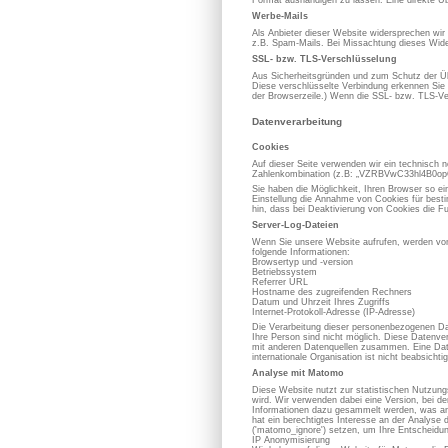
Format aushändigen zu lassen. Eine direkte Üb
Werbe-Mails
Als Anbieter dieser Website widersprechen wir
z.B. Spam-Mails. Bei Missachtung dieses Wider
SSL- bzw. TLS-Verschlüsselung
Aus Sicherheitsgründen und zum Schutz der Übe
Diese verschlüsselte Verbindung erkennen Sie d
der Browserzeile.) Wenn die SSL- bzw. TLS-Vers
Datenverarbeitung
Cookies
Auf dieser Seite verwenden wir ein technisch n
Zahlenkombination (z.B: „VZRBVwC33hl4B0opOC
Sie haben die Möglichkeit, Ihren Browser so e
Einstellung die Annahme von Cookies für best
hin, dass bei Deaktivierung von Cookies die Fu
Server-Log-Dateien
Wenn Sie unsere Website aufrufen, werden von
folgende Informationen:
Browsertyp und -version
Betriebssystem
Referrer URL
Hostname des zugreifenden Rechners
Datum und Uhrzeit Ihres Zugriffs
Internet-Protokoll-Adresse (IP-Adresse)
Die Verarbeitung dieser personenbezogenen Dat
Ihre Person sind nicht möglich. Diese Datenve
mit anderen Datenquellen zusammen. Eine Datenw
internationale Organisation ist nicht beabsichtig
Analyse mit Matomo
Diese Website nutzt zur statistischen Nutzun
wird. Wir verwenden dabei eine Version, bei d
Informationen dazu gesammelt werden, was an 
hat ein berechtigtes Interesse an der Analy
('matomo_ignore') setzen, um Ihre Entscheidun
IP Anonymisierung