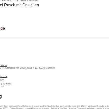
l Rasch mit Ortsteilen
.de
 Kirche
KB-IT, Katharina-von-Bora-Straße 7-13, 80333 München
isch.de
MStV:
d § 55 RStV:
.o.)
g
utz Ihrer persönlichen Daten sehr ernst und behandeln Ihre personenbezogenen Daten vertraulich und ents
er EKD). Diese Datenschutzerklärung gibt einen Überblick darüber, welche Daten wir erheben, wofür wir 