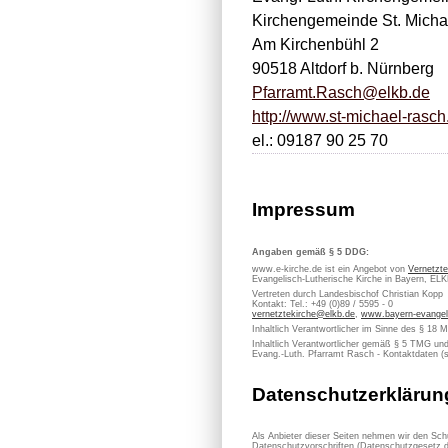
Kirchengemeinde St. Michae
Am Kirchenbühl 2
90518 Altdorf b. Nürnberg
Pfarramt.Rasch@elkb.de
http://www.st-michael-rasch
el.: 09187 90 25 70
Impressum
Angaben gemäß § 5 DDG:
www.e-kirche.de ist ein Angebot von
Vernetzte
Evangelisch-Lutherische Kirche in Bayern, EL
Vertreten durch Landesbischof Christian Kopp
Kontakt: Tel.: +49 (0)89 / 5595 - 0
vernetztekirche@elkb.de
,
www.bayern-evangel
Inhaltlich Verantwortlicher im Sinne des § 18 
Inhaltlich Verantwortlicher gemäß § 5 TMG un
Evang.-Luth. Pfarramt Rasch - Kontaktdaten (s
Datenschutzerklärun
Als Anbieter dieser Seiten nehmen wir den Sch
Datenschutzvorschriften (Datenschutzgesetz d