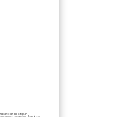
prechend der gesetzlichen
sie nutzen und zu welchem Zweck das