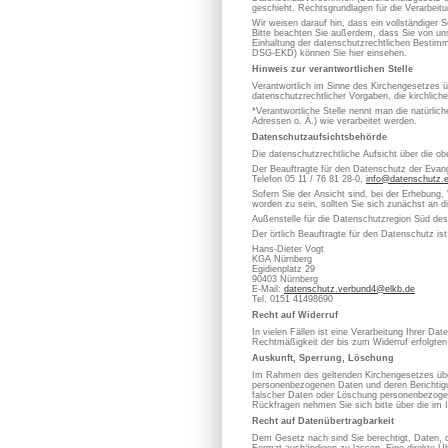
geschieht. Rechtsgrundlagen für die Verarbe
Wir weisen darauf hin, dass ein vollständiger S
Bitte beachten Sie außerdem, dass Sie von uns
Einhaltung der datenschutzrechtlichen Bestimm
DSG-EKD) können Sie hier einsehen.
Hinweis zur verantwortlichen Stelle
Verantwortlich im Sinne des Kirchengesetzes
datenschutzrechtlicher Vorgaben, die kirchlich
*Verantwortliche Stelle nennt man die natürli
Adressen o. Ä.) wie verarbeitet werden.
Datenschutzaufsichtsbehörde
Die datenschutzrechtliche Aufsicht über die ob
Der Beauftragte für den Datenschutz der Evan
Telefon 05 11 / 76 81 28-0,
info@datenschutz.
Sofern Sie der Ansicht sind, bei der Erhebung,
worden zu sein, sollten Sie sich zunächst an 
Außenstelle für die Datenschutzregion Süd de
Der örtlich Beauftragte für den Datenschutz ist
Hans-Dieter Vogt
KGA Nürnberg
Egidienplatz 29
90403 Nürnberg
E-Mail:
datenschutz.verbund4@elkb.de
Tel. 0151 41498690
Recht auf Widerruf
In vielen Fällen ist eine Verarbeitung Ihrer D
Rechtmäßigkeit der bis zum Widerruf erfolgten
Auskunft, Sperrung, Löschung
Im Rahmen des geltenden Kirchengesetzes über
personenbezogenen Daten und deren Berichtigung
falscher Daten oder Löschung personenbezoge
Rückfragen nehmen Sie sich bitte über die im 
Recht auf Datenübertragbarkeit
Dem Gesetz nach sind Sie berechtigt, Daten, die