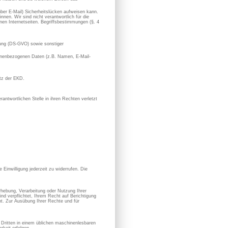
 über E-Mail) Sicherheitslücken aufweisen kann.
nen. Wir sind nicht verantwortlich für die
en Internetseiten. Begriffsbestimmungen (§. 4
ung (DS-GVO) sowie sonstiger
rsonenbezogenen Daten (z.B. Namen, E-Mail-
utz der EKD.
antwortlichen Stelle in ihren Rechten verletzt
 Einwilligung jederzeit zu widerrufen. Die
hebung, Verarbeitung oder Nutzung Ihrer
nd verpflichtet, Ihrem Recht auf Berichtigung
. Zur Ausübung Ihrer Rechte und für
en Dritten in einem üblichen maschinenlesbaren