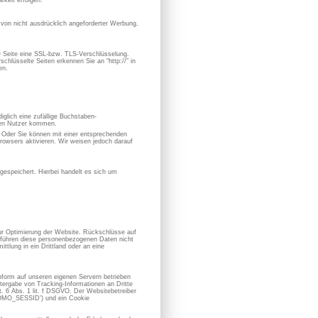
keit erfolgen.
von nicht ausdrücklich angeforderter Werbung,
se Seite eine SSL-bzw. TLS-Verschlüsselung.
chlüsselte Seiten erkennen Sie an “http://” in
en.
iglich eine zufällige Buchstaben-
hen Nutzer kommen.
. Oder Sie können mit einer entsprechenden
owsers aktivieren. Wir weisen jedoch darauf
espeichert. Hierbei handelt es sich um
zur Optimierung der Website. Rückschlüsse auf
ir führen diese personenbezogenen Daten nicht
ttlung in ein Drittland oder an eine
form auf unseren eigenen Servern betrieben
ergabe von Tracking-Informationen an Dritte
 6 Abs. 1 lit. f DSGVO. Der Websitebetreiber
ATOMO_SESSID') und ein Cookie