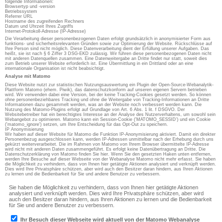
folgende Informationen:
Browsertyp und -version
Betriebssystem
Referrer URL
Hostname des zugreifenden Rechners
Datum und Uhrzeit Ihres Zugriffs
Internet-Protokoll-Adresse (IP-Adresse)
Die Verarbeitung dieser personenbezogenen Daten erfolgt grundsätzlich in anonymisierter Form aus
funktions- und sicherheitsrelevanten Gründen sowie zur Optimierung der Website. Rückschlüsse auf
Ihre Person sind nicht möglich. Diese Datenverarbeitung dient der Erfüllung unserer Aufgaben. Das
heißt, sie ist nach § 6 Ziffer 3 DSG-EKD zulässig. Wir führen diese personenbezogenen Daten nicht
mit anderen Datenquellen zusammen. Eine Datenweitergabe an Dritte findet nur statt, soweit dies
zum Betrieb unserer Website erforderlich ist. Eine Übermittlung in ein Drittland oder an eine
internationale Organisation ist nicht beabsichtigt.
Analyse mit Matomo
Diese Website nutzt zur statistischen Nutzungsauswertung ein Plugin der Open-Source-Webanalytik-
Plattform Matomo (ehem. Piwik), das datenschutzkonform auf unseren eigenen Servern betrieben
wird. Wir verwenden dabei eine Version, bei der keine Tracking-Cookies gesetzt werden. So können
ohne personenbeziehbares Tracking und ohne die Weitergabe von Tracking-Informationen an Dritte
Informationen dazu gesammelt werden, was an der Website noch verbessert werden kann. Die
Nutzung des Matomo-Plugins erfolgt auf Grundlage von Art. 6 Abs. 1 lit. f DSGVO. Der
Websitebetreiber hat ein berechtigtes Interesse an der Analyse des Nutzerverhaltens, um sowohl sein
Webangebot zu optimieren. Matomo kann ein Session-Cookie ('MATOMO_SESSID') und ein Cookie
('matomo_ignore') setzen, um Ihre Entscheidung für das Opt-Out zu speichern.
IP Anonymisierung
Wir haben auf dieser Website für Matomo die Funktion IP-Anonymisierung aktiviert. Damit ein direkter
Personenbezug ausgeschlossen kann, werden IP-Adressen unmittelbar nach der Erhebung durch uns
gekürzt weiterverarbeitet. Die im Rahmen von Matomo von Ihrem Browser übermittelte IP-Adresse
wird nicht mit anderen Daten zusammengeführt. Es erfolgt keine Datenübertragung an Dritte. Die
Datenschutzerklärung von Matomo finden Sie hier. Wenn Sie den gesetzten Haken unten entfernen,
werden Ihre Besuche auf dieser Webseite von der Webanalyse Matomo nicht mehr erfasst. Sie haben
die Möglichkeit zu verhindern, dass von Ihnen hier getätigte Aktionen analysiert und verknüpft werden.
Dies wird Ihre Privatsphäre schützen, aber wird auch den Besitzer daran hindern, aus Ihren Aktionen
zu lernen und die Bedienbarkeit für Sie und andere Benutzer zu verbessern.