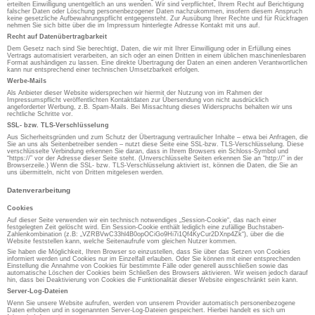
erteilten Einwilligung unentgeltlich an uns wenden. Wir sind verpflichtet, Ihrem Recht auf Berichtigung
falscher Daten oder Löschung personenbezogener Daten nachzukommen, insofern diesem Anspruch
keine gesetzliche Aufbewahrungspflicht entgegensteht. Zur Ausübung Ihrer Rechte und für Rückfragen
nehmen Sie sich bitte über die im Impressum hinterlegte Adresse Kontakt mit uns auf.
Recht auf Datenübertragbarkeit
Dem Gesetz nach sind Sie berechtigt, Daten, die wir mit Ihrer Einwilligung oder in Erfüllung eines
Vertrags automatisiert verarbeiten, an sich oder an einen Dritten in einem üblichen maschinenlesbaren
Format aushändigen zu lassen. Eine direkte Übertragung der Daten an einen anderen Verantwortlichen
kann nur entsprechend einer technischen Umsetzbarkeit erfolgen.
Werbe-Mails
Als Anbieter dieser Website widersprechen wir hiermit der Nutzung von im Rahmen der
Impressumspflicht veröffentlichten Kontaktdaten zur Übersendung von nicht ausdrücklich
angeforderter Werbung, z.B. Spam-Mails. Bei Missachtung dieses Widerspruchs behalten wir uns
rechtliche Schritte vor.
SSL- bzw. TLS-Verschlüsselung
Aus Sicherheitsgründen und zum Schutz der Übertragung vertraulicher Inhalte – etwa bei Anfragen, die
Sie an uns als Seitenbetreiber senden – nutzt diese Seite eine SSL-bzw. TLS-Verschlüsselung. Diese
verschlüsselte Verbindung erkennen Sie daran, dass in Ihrem Browsers ein Schloss-Symbol und
“https://” vor der Adresse dieser Seite steht. (Unverschlüsselte Seiten erkennen Sie an “http://” in der
Browserzeile.) Wenn die SSL- bzw. TLS-Verschlüsselung aktiviert ist, können die Daten, die Sie an
uns übermitteln, nicht von Dritten mitgelesen werden.
Datenverarbeitung
Cookies
Auf dieser Seite verwenden wir ein technisch notwendiges „Session-Cookie“, das nach einer
festgelegten Zeit gelöscht wird. Ein Session-Cookie enthält lediglich eine zufällige Buchstaben-
Zahlenkombination (z.B: „VZRBVwC33hl4B0opOCiGo9Hi7i1Qf4KyCur2DXnp4Zk“), über die die
Website feststellen kann, welche Seitenaufrufe vom gleichen Nutzer kommen.
Sie haben die Möglichkeit, Ihren Browser so einzustellen, dass Sie über das Setzen von Cookies
informiert werden und Cookies nur im Einzelfall erlauben. Oder Sie können mit einer entsprechenden
Einstellung die Annahme von Cookies für bestimmte Fälle oder generell ausschließen sowie das
automatische Löschen der Cookies beim Schließen des Browsers aktivieren. Wir weisen jedoch darauf
hin, dass bei Deaktivierung von Cookies die Funktionalität dieser Website eingeschränkt sein kann.
Server-Log-Dateien
Wenn Sie unsere Website aufrufen, werden von unserem Provider automatisch personenbezogene
Daten erhoben und in sogenannten Server-Log-Dateien gespeichert. Hierbei handelt es sich um