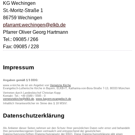
KG Wechingen
St.-Moritz-Straße 1
86759 Wechingen
pfarramt.wechingen@elkb.de
Pfarrer Oliver Georg Hartmann
Tel.: 09085 / 266
Fax: 09085 / 228
Impressum
Angaben gemäß § 5 DDG:
www.e-kirche.de ist ein Angebot von
Vernetzte Kirche
Evangelisch-Lutherische Kirche in Bayern, ELKB-IT, Katharina-von-Bora-Straße 7-13, 80333 München
Vertreten durch Landesbischof Christian Kopp
Kontakt: Tel.: +49 (0)89 / 5595 - 0
vernetztekirche@elkb.de
,
www.bayern-evangelisch.de
Inhaltlich Verantwortlicher im Sinne des § 18 MStV:
Datenschutzerklärung
Als Anbieter dieser Seiten nehmen wir den Schutz Ihrer persönlichen Daten sehr ernst und behandeln
Ihre personenbezogenen Daten vertraulich und entsprechend der gesetzlichen
Datenschutzvorschriften (Datenschutzgesetz der EKD). Diese Datenschutzerklärung gibt einen