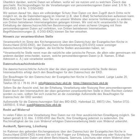
Überblick darüber, welche Daten wir erheben, wofür wir sie nutzen und zu welchem Zweck das
geschieht. Rechtsgrundlagen für die Verarbeitungen von personenbezogenen Daten sind: § 6 Nr. 5
DSG-EKD, § 6 Nr. 3 DSG-EKD
Wir weisen darauf hin, dass ein vollständiger Schutz Ihrer Daten vor dem Zugriff durch Dritte nicht
möglich ist, da die Datenübertragung im Internet (z.B. über E-Mail) Sicherheitslücken aufweisen kann.
Bitte beachten Sie außerdem, dass Sie von unserer Website über externe Verlinkungen zu anderen,
von Dritten betriebenen Internetangeboten gelangen können. Wir sind nicht verantwortlich für die
Einhaltung der datenschutzrechtlichen Bestimmungen und einen sicheren Umgang mit Ihren
personenbezogenen Daten auf verlinkten, von Dritten betriebenen Internetseiten.
Begriffsbestimmungen (§. 4 DSG-EKD) können Sie hier einsehen.
Hinweis zur verantwortlichen Stelle
Verantwortlich im Sinne des Kirchengesetzes über den Datenschutz der Evangelischen Kirche in
Deutschland (DSG-EKD), der Datenschutz-Grundverordnung (DS-GVO) sowie sonstiger
datenschutzrechtlicher Vorgaben, die kirchliche Stellen anzuwenden haben, ist:
*Verantwortliche Stelle nennt man die natürliche oder juristische Person, die allein oder gemeinsam mit
anderen darüber entscheidet, warum, welche personenbezogenen Daten (z.B. Namen, E-Mail-
Adressen o. Ä.) wie verarbeitet werden.
Datenschutzaufsichtsbehörde
Die datenschutzrechtliche Aufsicht über die oben genannte verantwortliche Stelle dieses
Internetauftritts erfolgt durch den Beauftragten für den Datenschutz der EKD.
Der Beauftragte für den Datenschutz der Evangelischen Kirche in Deutschland, Lange Laube 20,
30419 Hannover
Telefon 05 11 / 76 81 28-0,
info@datenschutz.ekd.de
,
https://datenschutz.ekd.de
Sofern Sie der Ansicht sind, bei der Erhebung, Verarbeitung oder Nutzung Ihrer personenbezogenen
Daten durch den Internetauftritt der oben genannten verantwortlichen Stelle in ihren Rechten verletzt
worden zu sein, sollten Sie sich zunächst an die zuständige Außenstelle des Beauftragten für
Datenschutz der EKD wenden:
Außenstelle für die Datenschutzregion Süd des BfD-EKD, Hafenbad 22, 89073 Ulm, Telefon 0731-
140593-0, E-Mail:
sued@datenschutz.ekd.de
Recht auf Widerruf
In vielen Fällen ist eine Verarbeitung Ihrer Daten nur mit Ihrer ausdrücklichen Einwilligung möglich. Sie
haben gemäß § 11 Abs. 3 DSG-EKD das Recht, Ihre Einwilligung jederzeit zu widerrufen. Die
Rechtmäßigkeit der bis zum Widerruf erfolgten Datenverarbeitung bleibt vom Widerruf unberührt.
Auskunft, Sperrung, Löschung
Im Rahmen des geltenden Kirchengesetzes über den Datenschutz der Evangelischen Kirche in
Deutschland (DSG-EKD) können Sie sich bei Fragen zur Erhebung, Verarbeitung oder Nutzung Ihrer
personenbezogenen Daten und deren Berichtigung, Sperrung, Löschung oder einem Widerruf einer