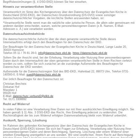
Begriffsbestimmungen (§. 4 DSG-EKD) können Sie hier einsehen.
Hinweis zur verantwortlichen Stelle
Verantwortlich im Sinne des Kirchengesetzes über den Datenschutz der Evangelischen Kirche in
Deutschland (DSG-EKD), der Datenschutz-Grundverordnung (DS-GVO) sowie sonstiger
datenschutzrechtlicher Vorgaben, die kirchliche Stellen anzuwenden haben, ist:
*Verantwortliche Stelle nennt man die natürliche oder juristische Person, die allein oder gemeinsam mit
anderen darüber entscheidet, warum, welche personenbezogenen Daten (z.B. Namen, E-Mail-
Adressen o. Ä.) wie verarbeitet werden.
Datenschutzaufsichtsbehörde
Die datenschutzrechtliche Aufsicht über die oben genannte verantwortliche Stelle dieses
Internetauftritts erfolgt durch den Beauftragten für den Datenschutz der EKD.
Der Beauftragte für den Datenschutz der Evangelischen Kirche in Deutschland, Lange Laube 20,
30419 Hannover
Telefon 05 11 / 76 81 28-0,
info@datenschutz.ekd.de
,
https://datenschutz.ekd.de
Sofern Sie der Ansicht sind, bei der Erhebung, Verarbeitung oder Nutzung Ihrer personenbezogenen
Daten durch den Internetauftritt der oben genannten verantwortlichen Stelle in ihren Rechten verletzt
worden zu sein, sollten Sie sich zunächst an die zuständige Außenstelle des Beauftragten für
Datenschutz der EKD wenden:
Außenstelle für die Datenschutzregion Süd des BfD-EKD, Hafenbad 22, 89073 Ulm, Telefon 0731-
140593-0, E-Mail:
sued@datenschutz.ekd.de
Der örtlich Beauftragte für den Datenschutz ist:
Christian Brecheis
Dekanat Hof
Maxplatz 1
95028 Hof
E-Mail:
datenschutz.verbund2@elkb.de
Tel. 0171 3308892
Recht auf Widerruf
In vielen Fällen ist eine Verarbeitung Ihrer Daten nur mit Ihrer ausdrücklichen Einwilligung möglich. Sie
haben gemäß § 11 Abs. 3 DSG-EKD das Recht, Ihre Einwilligung jederzeit zu widerrufen. Die
Rechtmäßigkeit der bis zum Widerruf erfolgten Datenverarbeitung bleibt vom Widerruf unberührt.
Auskunft, Sperrung, Löschung
Im Rahmen des geltenden Kirchengesetzes über den Datenschutz der Evangelischen Kirche in
Deutschland (DSG-EKD) können Sie sich bei Fragen zur Erhebung, Verarbeitung oder Nutzung Ihrer
personenbezogenen Daten und deren Berichtigung, Sperrung, Löschung oder einem Widerruf einer
erteilten Einwilligung unentgeltlich an uns wenden. Wir sind verpflichtet, Ihrem Recht auf Berichtigung