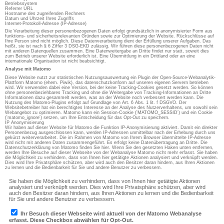
Betriebssystem
Referrer URL
Hostname des zugreifenden Rechners
Datum und Uhrzeit Ihres Zugriffs
Internet-Protokoll-Adresse (IP-Adresse)
Die Verarbeitung dieser personenbezogenen Daten erfolgt grundsätzlich in anonymisierter Form aus
funktions- und sicherheitsrelevanten Gründen sowie zur Optimierung der Website. Rückschlüsse auf
Ihre Person sind nicht möglich. Diese Datenverarbeitung dient der Erfüllung unserer Aufgaben. Das
heißt, sie ist nach § 6 Ziffer 3 DSG-EKD zulässig. Wir führen diese personenbezogenen Daten nicht
mit anderen Datenquellen zusammen. Eine Datenweitergabe an Dritte findet nur statt, soweit dies
zum Betrieb unserer Website erforderlich ist. Eine Übermittlung in ein Drittland oder an eine
internationale Organisation ist nicht beabsichtigt.
Analyse mit Matomo
Diese Website nutzt zur statistischen Nutzungsauswertung ein Plugin der Open-Source-Webanalytik-
Plattform Matomo (ehem. Piwik), das datenschutzkonform auf unseren eigenen Servern betrieben
wird. Wir verwenden dabei eine Version, bei der keine Tracking-Cookies gesetzt werden. So können
ohne personenbeziehbares Tracking und ohne die Weitergabe von Tracking-Informationen an Dritte
Informationen dazu gesammelt werden, was an der Website noch verbessert werden kann. Die
Nutzung des Matomo-Plugins erfolgt auf Grundlage von Art. 6 Abs. 1 lit. f DSGVO. Der
Websitebetreiber hat ein berechtigtes Interesse an der Analyse des Nutzerverhaltens, um sowohl sein
Webangebot zu optimieren. Matomo kann ein Session-Cookie ('MATOMO_SESSID') und ein Cookie
('matomo_ignore') setzen, um Ihre Entscheidung für das Opt-Out zu speichern.
IP Anonymisierung
Wir haben auf dieser Website für Matomo die Funktion IP-Anonymisierung aktiviert. Damit ein direkter
Personenbezug ausgeschlossen kann, werden IP-Adressen unmittelbar nach der Erhebung durch uns
gekürzt weiterverarbeitet. Die im Rahmen von Matomo von Ihrem Browser übermittelte IP-Adresse
wird nicht mit anderen Daten zusammengeführt. Es erfolgt keine Datenübertragung an Dritte. Die
Datenschutzerklärung von Matomo finden Sie hier. Wenn Sie den gesetzten Haken unten entfernen,
werden Ihre Besuche auf dieser Webseite von der Webanalyse Matomo nicht mehr erfasst. Sie haben
die Möglichkeit zu verhindern, dass von Ihnen hier getätigte Aktionen analysiert und verknüpft werden.
Dies wird Ihre Privatsphäre schützen, aber wird auch den Besitzer daran hindern, aus Ihren Aktionen
zu lernen und die Bedienbarkeit für Sie und andere Benutzer zu verbessern.