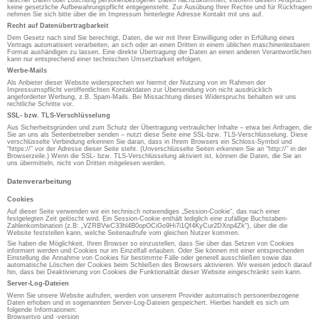
falscher Daten oder Löschung personenbezogener Daten nachzukommen, insofern diesem Anspruch
keine gesetzliche Aufbewahrungspflicht entgegensteht. Zur Ausübung Ihrer Rechte und für Rückfragen
nehmen Sie sich bitte über die im Impressum hinterlegte Adresse Kontakt mit uns auf.
Recht auf Datenübertragbarkeit
Dem Gesetz nach sind Sie berechtigt, Daten, die wir mit Ihrer Einwilligung oder in Erfüllung eines
Vertrags automatisiert verarbeiten, an sich oder an einen Dritten in einem üblichen maschinenlesbaren
Format aushändigen zu lassen. Eine direkte Übertragung der Daten an einen anderen Verantwortlichen
kann nur entsprechend einer technischen Umsetzbarkeit erfolgen.
Werbe-Mails
Als Anbieter dieser Website widersprechen wir hiermit der Nutzung von im Rahmen der
Impressumspflicht veröffentlichten Kontaktdaten zur Übersendung von nicht ausdrücklich
angeforderter Werbung, z.B. Spam-Mails. Bei Missachtung dieses Widerspruchs behalten wir uns
rechtliche Schritte vor.
SSL- bzw. TLS-Verschlüsselung
Aus Sicherheitsgründen und zum Schutz der Übertragung vertraulicher Inhalte – etwa bei Anfragen, die
Sie an uns als Seitenbetreiber senden – nutzt diese Seite eine SSL-bzw. TLS-Verschlüsselung. Diese
verschlüsselte Verbindung erkennen Sie daran, dass in Ihrem Browsers ein Schloss-Symbol und
“https://” vor der Adresse dieser Seite steht. (Unverschlüsselte Seiten erkennen Sie an “http://” in der
Browserzeile.) Wenn die SSL- bzw. TLS-Verschlüsselung aktiviert ist, können die Daten, die Sie an
uns übermitteln, nicht von Dritten mitgelesen werden.
Datenverarbeitung
Cookies
Auf dieser Seite verwenden wir ein technisch notwendiges „Session-Cookie“, das nach einer
festgelegten Zeit gelöscht wird. Ein Session-Cookie enthält lediglich eine zufällige Buchstaben-
Zahlenkombination (z.B: „VZRBVwC33hl4B0opOCiGo9Hi7i1Qf4KyCur2DXnp4Zk“), über die die
Website feststellen kann, welche Seitenaufrufe vom gleichen Nutzer kommen.
Sie haben die Möglichkeit, Ihren Browser so einzustellen, dass Sie über das Setzen von Cookies
informiert werden und Cookies nur im Einzelfall erlauben. Oder Sie können mit einer entsprechenden
Einstellung die Annahme von Cookies für bestimmte Fälle oder generell ausschließen sowie das
automatische Löschen der Cookies beim Schließen des Browsers aktivieren. Wir weisen jedoch darauf
hin, dass bei Deaktivierung von Cookies die Funktionalität dieser Website eingeschränkt sein kann.
Server-Log-Dateien
Wenn Sie unsere Website aufrufen, werden von unserem Provider automatisch personenbezogene
Daten erhoben und in sogenannten Server-Log-Dateien gespeichert. Hierbei handelt es sich um
folgende Informationen:
Browsertyp und -version