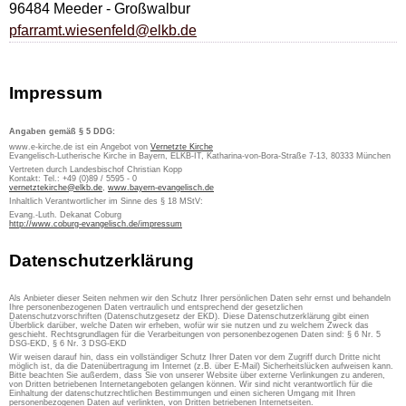
96484 Meeder - Großwalbur
pfarramt.wiesenfeld@elkb.de
Impressum
Angaben gemäß § 5 DDG:
www.e-kirche.de ist ein Angebot von
Vernetzte Kirche
Evangelisch-Lutherische Kirche in Bayern, ELKB-IT, Katharina-von-Bora-Straße 7-13, 80333 München
Vertreten durch Landesbischof Christian Kopp
Kontakt: Tel.: +49 (0)89 / 5595 - 0
vernetztekirche@elkb.de
,
www.bayern-evangelisch.de
Inhaltlich Verantwortlicher im Sinne des § 18 MStV:
Evang.-Luth. Dekanat Coburg
http://www.coburg-evangelisch.de/impressum
Datenschutzerklärung
Als Anbieter dieser Seiten nehmen wir den Schutz Ihrer persönlichen Daten sehr ernst und behandeln
Ihre personenbezogenen Daten vertraulich und entsprechend der gesetzlichen
Datenschutzvorschriften (Datenschutzgesetz der EKD). Diese Datenschutzerklärung gibt einen
Überblick darüber, welche Daten wir erheben, wofür wir sie nutzen und zu welchem Zweck das
geschieht. Rechtsgrundlagen für die Verarbeitungen von personenbezogenen Daten sind: § 6 Nr. 5
DSG-EKD, § 6 Nr. 3 DSG-EKD
Wir weisen darauf hin, dass ein vollständiger Schutz Ihrer Daten vor dem Zugriff durch Dritte nicht
möglich ist, da die Datenübertragung im Internet (z.B. über E-Mail) Sicherheitslücken aufweisen kann.
Bitte beachten Sie außerdem, dass Sie von unserer Website über externe Verlinkungen zu anderen,
von Dritten betriebenen Internetangeboten gelangen können. Wir sind nicht verantwortlich für die
Einhaltung der datenschutzrechtlichen Bestimmungen und einen sicheren Umgang mit Ihren
personenbezogenen Daten auf verlinkten, von Dritten betriebenen Internetseiten.