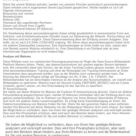
Wenn Sie unsere Website aufrufen, werden von unserem Provider automatisch personenbezogene
Daten erhoben und in sogenannten Server-Log-Dateien gespeichert. Hierbei handelt es sich um
folgende Informationen:
Browsertyp und -version
Betriebssystem
Referrer URL
Hostname des zugreifenden Rechners
Datum und Uhrzeit Ihres Zugriffs
Internet-Protokoll-Adresse (IP-Adresse)
Die Verarbeitung dieser personenbezogenen Daten erfolgt grundsätzlich in anonymisierter Form aus
funktions- und sicherheitsrelevanten Gründen sowie zur Optimierung der Website. Rückschlüsse auf
Ihre Person sind nicht möglich. Diese Datenverarbeitung dient der Erfüllung unserer Aufgaben. Das
heißt, sie ist nach § 6 Ziffer 3 DSG-EKD zulässig. Wir führen diese personenbezogenen Daten nicht
mit anderen Datenquellen zusammen. Eine Datenweitergabe an Dritte findet nur statt, soweit dies
zum Betrieb unserer Website erforderlich ist. Eine Übermittlung in ein Drittland oder an eine
internationale Organisation ist nicht beabsichtigt.
Analyse mit Matomo
Diese Website nutzt zur statistischen Nutzungsauswertung ein Plugin der Open-Source-Webanalytik-
Plattform Matomo (ehem. Piwik), das datenschutzkonform auf unseren eigenen Servern betrieben
wird. Wir verwenden dabei eine Version, bei der keine Tracking-Cookies gesetzt werden. So können
ohne personenbeziehbares Tracking und ohne die Weitergabe von Tracking-Informationen an Dritte
Informationen dazu gesammelt werden, was an der Website noch verbessert werden kann. Die
Nutzung des Matomo-Plugins erfolgt auf Grundlage von Art. 6 Abs. 1 lit. f DSGVO. Der
Websitebetreiber hat ein berechtigtes Interesse an der Analyse des Nutzerverhaltens, um sowohl sein
Webangebot zu optimieren. Matomo kann ein Session-Cookie ('MATOMO_SESSID') und ein Cookie
('matomo_ignore') setzen, um Ihre Entscheidung für das Opt-Out zu speichern.
IP Anonymisierung
Wir haben auf dieser Website für Matomo die Funktion IP-Anonymisierung aktiviert. Damit ein direkter
Personenbezug ausgeschlossen kann, werden IP-Adressen unmittelbar nach der Erhebung durch uns
gekürzt weiterverarbeitet. Die im Rahmen von Matomo von Ihrem Browser übermittelte IP-Adresse
wird nicht mit anderen Daten zusammengeführt. Es erfolgt keine Datenübertragung an Dritte. Die
Datenschutzerklärung von Matomo finden Sie hier. Wenn Sie den gesetzten Haken unten entfernen,
werden Ihre Besuche auf dieser Webseite von der Webanalyse Matomo nicht mehr erfasst. Sie haben
die Möglichkeit zu verhindern, dass von Ihnen hier getätigte Aktionen analysiert und verknüpft werden.
Dies wird Ihre Privatsphäre schützen, aber wird auch den Besitzer daran hindern, aus Ihren Aktionen
zu lernen und die Bedienbarkeit für Sie und andere Benutzer zu verbessern.