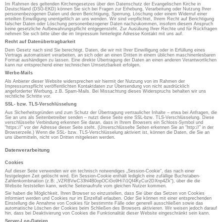
Im Rahmen des geltenden Kirchengesetzes über den Datenschutz der Evangelischen Kirche in
Deutschland (DSG-EKD) können Sie sich bei Fragen zur Erhebung, Verarbeitung oder Nutzung Ihrer
personenbezogenen Daten und deren Berichtigung, Sperrung, Löschung oder einem Widerruf einer
erteilten Einwilligung unentgeltlich an uns wenden. Wir sind verpflichtet, Ihrem Recht auf Berichtigung
falscher Daten oder Löschung personenbezogener Daten nachzukommen, insofern diesem Anspruch
keine gesetzliche Aufbewahrungspflicht entgegensteht. Zur Ausübung Ihrer Rechte und für Rückfragen
nehmen Sie sich bitte über die im Impressum hinterlegte Adresse Kontakt mit uns auf.
Recht auf Datenübertragbarkeit
Dem Gesetz nach sind Sie berechtigt, Daten, die wir mit Ihrer Einwilligung oder in Erfüllung eines
Vertrags automatisiert verarbeiten, an sich oder an einen Dritten in einem üblichen maschinenlesbaren
Format aushändigen zu lassen. Eine direkte Übertragung der Daten an einen anderen Verantwortlichen
kann nur entsprechend einer technischen Umsetzbarkeit erfolgen.
Werbe-Mails
Als Anbieter dieser Website widersprechen wir hiermit der Nutzung von im Rahmen der
Impressumspflicht veröffentlichten Kontaktdaten zur Übersendung von nicht ausdrücklich
angeforderter Werbung, z.B. Spam-Mails. Bei Missachtung dieses Widerspruchs behalten wir uns
rechtliche Schritte vor.
SSL- bzw. TLS-Verschlüsselung
Aus Sicherheitsgründen und zum Schutz der Übertragung vertraulicher Inhalte – etwa bei Anfragen, die
Sie an uns als Seitenbetreiber senden – nutzt diese Seite eine SSL-bzw. TLS-Verschlüsselung. Diese
verschlüsselte Verbindung erkennen Sie daran, dass in Ihrem Browsers ein Schloss-Symbol und
“https://” vor der Adresse dieser Seite steht. (Unverschlüsselte Seiten erkennen Sie an “http://” in der
Browserzeile.) Wenn die SSL- bzw. TLS-Verschlüsselung aktiviert ist, können die Daten, die Sie an
uns übermitteln, nicht von Dritten mitgelesen werden.
Datenverarbeitung
Cookies
Auf dieser Seite verwenden wir ein technisch notwendiges „Session-Cookie“, das nach einer
festgelegten Zeit gelöscht wird. Ein Session-Cookie enthält lediglich eine zufällige Buchstaben-
Zahlenkombination (z.B: „VZRBVwC33hl4B0opOCiGo9Hi7i1Qf4KyCur2DXnp4Zk“), über die die
Website feststellen kann, welche Seitenaufrufe vom gleichen Nutzer kommen.
Sie haben die Möglichkeit, Ihren Browser so einzustellen, dass Sie über das Setzen von Cookies
informiert werden und Cookies nur im Einzelfall erlauben. Oder Sie können mit einer entsprechenden
Einstellung die Annahme von Cookies für bestimmte Fälle oder generell ausschließen sowie das
automatische Löschen der Cookies beim Schließen des Browsers aktivieren. Wir weisen jedoch darauf
hin, dass bei Deaktivierung von Cookies die Funktionalität dieser Website eingeschränkt sein kann.
Server-Log-Dateien