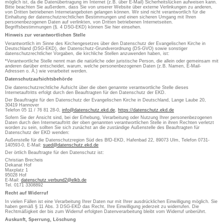
möglich ist, da die Datenübertragung im Internet (z.B. über E-Mail) Sicherheitslücken aufweisen kann.
Bitte beachten Sie außerdem, dass Sie von unserer Website über externe Verlinkungen zu anderen,
von Dritten betriebenen Internetangeboten gelangen können. Wir sind nicht verantwortlich für die
Einhaltung der datenschutzrechtlichen Bestimmungen und einen sicheren Umgang mit Ihren
personenbezogenen Daten auf verlinkten, von Dritten betriebenen Internetseiten.
Begriffsbestimmungen (§. 4 DSG-EKD) können Sie hier einsehen.
Hinweis zur verantwortlichen Stelle
Verantwortlich im Sinne des Kirchengesetzes über den Datenschutz der Evangelischen Kirche in
Deutschland (DSG-EKD), der Datenschutz-Grundverordnung (DS-GVO) sowie sonstiger
datenschutzrechtlicher Vorgaben, die kirchliche Stellen anzuwenden haben, ist:
*Verantwortliche Stelle nennt man die natürliche oder juristische Person, die allein oder gemeinsam mit
anderen darüber entscheidet, warum, welche personenbezogenen Daten (z.B. Namen, E-Mail-
Adressen o. Ä.) wie verarbeitet werden.
Datenschutzaufsichtsbehörde
Die datenschutzrechtliche Aufsicht über die oben genannte verantwortliche Stelle dieses
Internetauftritts erfolgt durch den Beauftragten für den Datenschutz der EKD.
Der Beauftragte für den Datenschutz der Evangelischen Kirche in Deutschland, Lange Laube 20,
30419 Hannover
Telefon 05 11 / 76 81 28-0,
info@datenschutz.ekd.de
,
https://datenschutz.ekd.de
Sofern Sie der Ansicht sind, bei der Erhebung, Verarbeitung oder Nutzung Ihrer personenbezogenen
Daten durch den Internetauftritt der oben genannten verantwortlichen Stelle in ihren Rechten verletzt
worden zu sein, sollten Sie sich zunächst an die zuständige Außenstelle des Beauftragten für
Datenschutz der EKD wenden:
Außenstelle für die Datenschutzregion Süd des BfD-EKD, Hafenbad 22, 89073 Ulm, Telefon 0731-
140593-0, E-Mail:
sued@datenschutz.ekd.de
Der örtlich Beauftragte für den Datenschutz ist:
Christian Brecheis
Dekanat Hof
Maxplatz 1
95028 Hof
E-Mail:
datenschutz.verbund2@elkb.de
Tel. 0171 3308892
Recht auf Widerruf
In vielen Fällen ist eine Verarbeitung Ihrer Daten nur mit Ihrer ausdrücklichen Einwilligung möglich. Sie
haben gemäß § 11 Abs. 3 DSG-EKD das Recht, Ihre Einwilligung jederzeit zu widerrufen. Die
Rechtmäßigkeit der bis zum Widerruf erfolgten Datenverarbeitung bleibt vom Widerruf unberührt.
Auskunft, Sperrung, Löschung