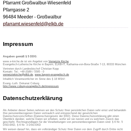
Pfarramt Großwalbur-Wiesenfeld
Pfarrgasse 2
96484 Meeder - Großwalbur
pfarramt.wiesenfeld@elkb.de
Impressum
Angaben gemäß § 5 DDG:
www.e-kirche.de ist ein Angebot von
Vernetzte Kirche
Evangelisch-Lutherische Kirche in Bayern, ELKB-IT, Katharina-von-Bora-Straße 7-13, 80333 München
Vertreten durch Landesbischof Christian Kopp
Kontakt: Tel.: +49 (0)89 / 5595 - 0
vernetztekirche@elkb.de
,
www.bayern-evangelisch.de
Inhaltlich Verantwortlicher im Sinne des § 18 MStV:
Evang.-Luth. Dekanat Coburg
http://www.coburg-evangelisch.de/impressum
Datenschutzerklärung
Als Anbieter dieser Seiten nehmen wir den Schutz Ihrer persönlichen Daten sehr ernst und behandeln
Ihre personenbezogenen Daten vertraulich und entsprechend der gesetzlichen
Datenschutzvorschriften (Datenschutzgesetz der EKD). Diese Datenschutzerklärung gibt einen
Überblick darüber, welche Daten wir erheben, wofür wir sie nutzen und zu welchem Zweck das
geschieht. Rechtsgrundlagen für die Verarbeitungen von personenbezogenen Daten sind: § 6 Nr. 5
DSG-EKD, § 6 Nr. 3 DSG-EKD
Wir weisen darauf hin, dass ein vollständiger Schutz Ihrer Daten vor dem Zugriff durch Dritte nicht