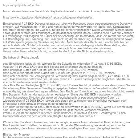
https://cnpd.public.lu/de.html
Informationen dazu, wie Sie sich als PayPal-Nutzer selbst schützen können, finden Sie hier:
https://www.paypal.com/de/webapps/mpp/security/general-gethelpfast
Entsprechend § 17 EKD-Datenschutzgesetz teilen wir Personen, deren personenbezogene Daten wir
erheben, auf Verlangen mit: Name und Kontaktdaten der verantwortlichen Stelle, ggf. Kontaktdaten
des örtlich Beauftragten, die Zwecke, für die die personenbezogenen Daten verarbeitet werden sollen
sowie gegebenenfalls die Empfänger von personenbezogenen Daten. Ebenso stellen wir auf Verlangen
zur Verfügung: falls möglich die Dauer der Speicherung, die Information, dass ein Recht auf Auskunft,
auf Berichtigung, auf Löschung, auf Einschränkung der Verarbeitung, auf Datenübertragbarkeit sowie
auf Widerspruch gegen die Verarbeitung besteht. Auch besteht das Recht auf Beschwerde bei der
Aufsichtsbehörde. Schließlich stellen wir die Information zur Verfügung, ob die Bereitstellung der
personenbezogenen Daten gesetzlich oder vertraglich vorgeschrieben oder für einen
Vertragsabschluss erforderlich ist, und welche die Folgen die Nichtbereitstellung hätte.
Sie haben ein Recht darauf,
eine Einwilligung jederzeit mit Wirkung für die Zukunft zu widerrufen (§ 11 Abs. 3 DSG-EKD).
Auskunft (§ 19 DSG-EKD) über Ihre bei uns gespeicherten Daten zu erhalten.
dass unrichtige Daten über Sie bei uns berichtigt (§ 20 DSG-EKD) werden.
dass nicht mehr erforderliche Daten über Sie bei uns gelöscht (§ 21 DSG-EKD) werden.
dass unter bestimmten Bedingungen die Verarbeitung Ihrer Daten eingeschränkt (§ 22 DSG- EKD)
wird. Das kann beispielsweise der Fall sein, wenn z. B. eine Löschung nicht möglich ist, die Daten
aber nicht weiterverarbeitet werden dürfen.
dass Ihre Daten übertragbar (§ 24 DSG-EKD) sind. Dieses Recht gilt insbesondere dann, wenn Sie zur
Verarbeitung Ihrer Daten eine Einwilligung gegeben haben ober wenn die Verarbeitung der Daten
notwendig ist, um einen Vertrag zu erfüllen. Das Recht auf Datenübertragbarkeit besteht nicht, soweit
Ihre Daten im Rahmen der gesetzlichen Aufgabenerfüllung des BfD EKD verarbeitet werden.
in einer besonderen Situation der weiteren Verarbeitung ihrer personenbezogenen Daten zu
widersprechen (§ 25 DSG-EKD), soweit dies durch die Wahrnehmung öffentlicher Aufgaben oder
öffentlicher sowie privater Interessen gerechtfertigt ist.
sich beim Beauftragten für den Datenschutz zu beschweren (§ 46 DSG-EKD), wenn Sie der Meinung
sind, dass die Verarbeitung Ihrer Daten gegen die gesetzlichen Vorgaben verstößt.
Wenn Sie ein Recht ausüben möchten, dann nehmen Sie Kontakt mit dem Beauftragten für den
Datenschutz oder mit dem örtlich Beauftragten für den Datenschutz auf.
Wir möchten Sie darauf hinweisen, dass wir möglicherweise Informationen bei Ihnen anfordern, um
Ihre Identität festzustellen. So können wir z. B. bei der Wahrnehmung des Auskunftsanspruchs
sicherstellen, dass Informationen nicht gegenüber unbefugten Personen offengelegt werden.
Einsatz von Matomo
Im Spendenformular von twingle werden unter Einsatz der Webanalysedienst-Software Matomo