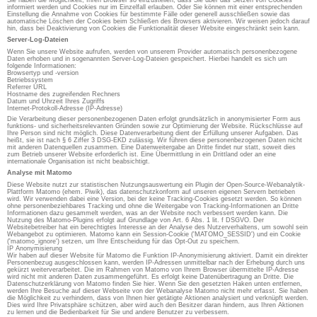
Sie haben die Möglichkeit, Ihren Browser so einzustellen, dass Sie über das Setzen von Cookies
informiert werden und Cookies nur im Einzelfall erlauben. Oder Sie können mit einer entsprechenden
Einstellung die Annahme von Cookies für bestimmte Fälle oder generell ausschließen sowie das
automatische Löschen der Cookies beim Schließen des Browsers aktivieren. Wir weisen jedoch darauf
hin, dass bei Deaktivierung von Cookies die Funktionalität dieser Website eingeschränkt sein kann.
Server-Log-Dateien
Wenn Sie unsere Website aufrufen, werden von unserem Provider automatisch personenbezogene
Daten erhoben und in sogenannten Server-Log-Dateien gespeichert. Hierbei handelt es sich um
folgende Informationen:
Browsertyp und -version
Betriebssystem
Referrer URL
Hostname des zugreifenden Rechners
Datum und Uhrzeit Ihres Zugriffs
Internet-Protokoll-Adresse (IP-Adresse)
Die Verarbeitung dieser personenbezogenen Daten erfolgt grundsätzlich in anonymisierter Form aus
funktions- und sicherheitsrelevanten Gründen sowie zur Optimierung der Website. Rückschlüsse auf
Ihre Person sind nicht möglich. Diese Datenverarbeitung dient der Erfüllung unserer Aufgaben. Das
heißt, sie ist nach § 6 Ziffer 3 DSG-EKD zulässig. Wir führen diese personenbezogenen Daten nicht
mit anderen Datenquellen zusammen. Eine Datenweitergabe an Dritte findet nur statt, soweit dies
zum Betrieb unserer Website erforderlich ist. Eine Übermittlung in ein Drittland oder an eine
internationale Organisation ist nicht beabsichtigt.
Analyse mit Matomo
Diese Website nutzt zur statistischen Nutzungsauswertung ein Plugin der Open-Source-Webanalytik-
Plattform Matomo (ehem. Piwik), das datenschutzkonform auf unseren eigenen Servern betrieben
wird. Wir verwenden dabei eine Version, bei der keine Tracking-Cookies gesetzt werden. So können
ohne personenbeziehbares Tracking und ohne die Weitergabe von Tracking-Informationen an Dritte
Informationen dazu gesammelt werden, was an der Website noch verbessert werden kann. Die
Nutzung des Matomo-Plugins erfolgt auf Grundlage von Art. 6 Abs. 1 lit. f DSGVO. Der
Websitebetreiber hat ein berechtigtes Interesse an der Analyse des Nutzerverhaltens, um sowohl sein
Webangebot zu optimieren. Matomo kann ein Session-Cookie ('MATOMO_SESSID') und ein Cookie
('matomo_ignore') setzen, um Ihre Entscheidung für das Opt-Out zu speichern.
IP Anonymisierung
Wir haben auf dieser Website für Matomo die Funktion IP-Anonymisierung aktiviert. Damit ein direkter
Personenbezug ausgeschlossen kann, werden IP-Adressen unmittelbar nach der Erhebung durch uns
gekürzt weiterverarbeitet. Die im Rahmen von Matomo von Ihrem Browser übermittelte IP-Adresse
wird nicht mit anderen Daten zusammengeführt. Es erfolgt keine Datenübertragung an Dritte. Die
Datenschutzerklärung von Matomo finden Sie hier. Wenn Sie den gesetzten Haken unten entfernen,
werden Ihre Besuche auf dieser Webseite von der Webanalyse Matomo nicht mehr erfasst. Sie haben
die Möglichkeit zu verhindern, dass von Ihnen hier getätigte Aktionen analysiert und verknüpft werden.
Dies wird Ihre Privatsphäre schützen, aber wird auch den Besitzer daran hindern, aus Ihren Aktionen
zu lernen und die Bedienbarkeit für Sie und andere Benutzer zu verbessern.