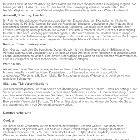
In vielen Fällen ist eine Verarbeitung Ihrer Daten nur mit Ihrer ausdrücklichen Einwilligung möglich. Sie
haben gemäß § 11 Abs. 3 DSG-EKD das Recht, Ihre Einwilligung jederzeit zu widerrufen. Die
Rechtmäßigkeit der bis zum Widerruf erfolgten Datenverarbeitung bleibt vom Widerruf unberührt.
Auskunft, Sperrung, Löschung
Im Rahmen des geltenden Kirchengesetzes über den Datenschutz der Evangelischen Kirche in
Deutschland (DSG-EKD) können Sie sich bei Fragen zur Erhebung, Verarbeitung oder Nutzung Ihrer
personenbezogenen Daten und deren Berichtigung, Sperrung, Löschung oder einem Widerruf einer
erteilten Einwilligung unentgeltlich an uns wenden. Wir sind verpflichtet, Ihrem Recht auf Berichtigung
falscher Daten oder Löschung personenbezogener Daten nachzukommen, insofern diesem Anspruch
keine gesetzliche Aufbewahrungspflicht entgegensteht. Zur Ausübung Ihrer Rechte und für Rückfragen
nehmen Sie sich bitte über die im Impressum hinterlegte Adresse Kontakt mit uns auf.
Recht auf Datenübertragbarkeit
Dem Gesetz nach sind Sie berechtigt, Daten, die wir mit Ihrer Einwilligung oder in Erfüllung eines
Vertrags automatisiert verarbeiten, an sich oder an einen Dritten in einem üblichen maschinenlesbaren
Format aushändigen zu lassen. Eine direkte Übertragung der Daten an einen anderen Verantwortlichen
kann nur entsprechend einer technischen Umsetzbarkeit erfolgen.
Werbe-Mails
Als Anbieter dieser Website widersprechen wir hiermit der Nutzung von im Rahmen der
Impressumspflicht veröffentlichten Kontaktdaten zur Übersendung von nicht ausdrücklich
angeforderter Werbung, z.B. Spam-Mails. Bei Missachtung dieses Widerspruchs behalten wir uns
rechtliche Schritte vor.
SSL- bzw. TLS-Verschlüsselung
Aus Sicherheitsgründen und zum Schutz der Übertragung vertraulicher Inhalte – etwa bei Anfragen, die
Sie an uns als Seitenbetreiber senden – nutzt diese Seite eine SSL-bzw. TLS-Verschlüsselung. Diese
verschlüsselte Verbindung erkennen Sie daran, dass in Ihrem Browsers ein Schloss-Symbol und
“https://” vor der Adresse dieser Seite steht. (Unverschlüsselte Seiten erkennen Sie an “http://” in der
Browserzeile.) Wenn die SSL- bzw. TLS-Verschlüsselung aktiviert ist, können die Daten, die Sie an
uns übermitteln, nicht von Dritten mitgelesen werden.
Datenverarbeitung
Cookies
Auf dieser Seite verwenden wir ein technisch notwendiges „Session-Cookie“, das nach einer
festgelegten Zeit gelöscht wird. Ein Session-Cookie enthält lediglich eine zufällige Buchstaben-
Zahlenkombination (z.B: „VZRBVwC33hl4B0opOCiGo9Hi7i1Qf4KyCur2DXnp4Zk“), über die die
Website feststellen kann, welche Seitenaufrufe vom gleichen Nutzer kommen.