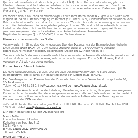
Datenschutzvorschriften (Datenschutzgesetz der EKD). Diese Datenschutzerklärung gibt einen
Überblick darüber, welche Daten wir erheben, wofür wir sie nutzen und zu welchem Zweck das
geschieht. Rechtsgrundlagen für die Verarbeitungen von personenbezogenen Daten sind: § 6 Nr. 5
DSG-EKD, § 6 Nr. 3 DSG-EKD
Wir weisen darauf hin, dass ein vollständiger Schutz Ihrer Daten vor dem Zugriff durch Dritte nicht
möglich ist, da die Datenübertragung im Internet (z.B. über E-Mail) Sicherheitslücken aufweisen kann.
Bitte beachten Sie außerdem, dass Sie von unserer Website über externe Verlinkungen zu anderen,
von Dritten betriebenen Internetangeboten gelangen können. Wir sind nicht verantwortlich für die
Einhaltung der datenschutzrechtlichen Bestimmungen und einen sicheren Umgang mit Ihren
personenbezogenen Daten auf verlinkten, von Dritten betriebenen Internetseiten.
Begriffsbestimmungen (§. 4 DSG-EKD) können Sie hier einsehen.
Hinweis zur verantwortlichen Stelle
Verantwortlich im Sinne des Kirchengesetzes über den Datenschutz der Evangelischen Kirche in
Deutschland (DSG-EKD), der Datenschutz-Grundverordnung (DS-GVO) sowie sonstiger
datenschutzrechtlicher Vorgaben, die kirchliche Stellen anzuwenden haben, ist:
*Verantwortliche Stelle nennt man die natürliche oder juristische Person, die allein oder gemeinsam mit
anderen darüber entscheidet, warum, welche personenbezogenen Daten (z.B. Namen, E-Mail-
Adressen o. Ä.) wie verarbeitet werden.
Datenschutzaufsichtsbehörde
Die datenschutzrechtliche Aufsicht über die oben genannte verantwortliche Stelle dieses
Internetauftritts erfolgt durch den Beauftragten für den Datenschutz der EKD.
Der Beauftragte für den Datenschutz der Evangelischen Kirche in Deutschland, Lange Laube 20,
30419 Hannover
Telefon 05 11 / 76 81 28-0,
info@datenschutz.ekd.de
,
https://datenschutz.ekd.de
Sofern Sie der Ansicht sind, bei der Erhebung, Verarbeitung oder Nutzung Ihrer personenbezogenen
Daten durch den Internetauftritt der oben genannten verantwortlichen Stelle in ihren Rechten verletzt
worden zu sein, sollten Sie sich zunächst an die zuständige Außenstelle des Beauftragten für
Datenschutz der EKD wenden:
Außenstelle für die Datenschutzregion Süd des BfD-EKD, Hafenbad 22, 89073 Ulm, Telefon 0731-
140593-0, E-Mail:
sued@datenschutz.ekd.de
Der örtlich Beauftragte für den Datenschutz ist:
Marco Müller
Landeskirchenamt München
Katharina-von-Bora-Str. 7-13
80333 München
E-Mail:
datenschutz-elkb@elkb.de
Tel. 0174 3094387
Recht auf Widerruf