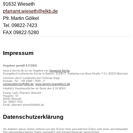
91632 Wieseth
pfarramt.wieseth@elkb.de
Pfr. Martin Gölkel
Tel. 09822-7423
FAX 09822-5280
Impressum
Angaben gemäß § 5 DDG:
www.e-kirche.de ist ein Angebot von
Vernetzte Kirche
Evangelisch-Lutherische Kirche in Bayern, ELKB-IT, Katharina-von-Bora-Straße 7-13, 80333 München
Vertreten durch Landesbischof Christian Kopp
Kontakt: Tel.: +49 (0)89 / 5595 - 0
vernetztekirche@elkb.de
,
www.bayern-evangelisch.de
Inhaltlich Verantwortlicher im Sinne des § 18 MStV:
Evang.-Luth. Pfarramt Wieseth
Hauptstr. 57
91632 Wieseth
Tel. 09822-7423
Email: pfarramt.wieseth@elkb.de
Datenschutzerklärung
Als Anbieter dieser Seiten nehmen wir den Schutz Ihrer persönlichen Daten sehr ernst und behandeln
Ihre personenbezogenen Daten vertraulich und entsprechend der gesetzlichen