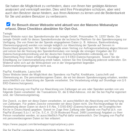
Twingle
Diese Website nutzt das Spendenformular der twingle GmbH, Prinzenallee 74, 13357 Berlin. Die
twingle GmbH stellt für dieses Spendenformular die technische Plattform für den Spendenvorgang zur
Verfügung. Die von Ihnen bei der Spende eingegebenen Daten (z. B. Adresse, Bankverbindung,
Überweisungsgrund) werden von twingle lediglich zur Abwicklung der Spende auf Servern in
Deutschland gespeichert. Wir haben mit twingle einen Vertrag zur Auftragsverarbeitung abgeschlossen
und setzen bei der Nutzung des Spendenformulars von twingle die strengen Vorgaben der EU
Datenschutzgrundverordnung und der deutschen Datenschutzbehörden vollständig um. Die
Übermittlung Ihrer Daten erfolgt auf Grundlage von § 6 EKD-Datenschutzgesetz. Soweit Sie die
Einwilligung zur Datenverarbeitung erteilt haben, können Sie Ihre Einwilligung jederzeit widerrufen. Ein
Widerruf wirkt sich auf die Wirksamkeit von in der Vergangenheit liegenden
Datenverarbeitungsvorgängen nicht aus.
PayPal, Kreditkarte, Lastschrift
Diese Website bietet die Möglichkeit des Spendens via PayPal, Kreditkarte, Lastschrift und
Überweisung an. Die personenbezogenen Daten, die wir bei diesem Spendenvorgang erhalten, werden
ausschließlich zur Abwicklung der Spende verarbeitet. Die Verarbeitung erfolgt auf Grundlage von § 6
EKD-Datenschutzgesetz.
Bei einer Nutzung von PayPal zur Abwicklung von Zahlungen an uns oder Spenden werden von uns
folgende Daten verarbeitet: die Transaktions ID, die E-Mail-Adresse, mit der Sie bei PayPal registriert
sind, der Überweisungsbetrag.
Der Zweck, zu dem wir diese Daten verarbeiten, ist ausschließlich die Abwicklung und Verbuchung
von Zahlungen. Für andere Zwecke verwenden wir diese Daten nicht. Die Rechtsgrundlage für die
Verarbeitung dieser Daten ist durch § 6 Abs. 5 DSG-EKD (Datenschutzgesetz der Evangelischen
Kirche in Deutschland) gegeben. Soweit im Zuge Ihrer Zahlung oder Spende von PayPal (d.h. von
PayPal (Europe) S.à.r.l. et Cie, S.C.A. 22-24 Boulevard Royal, 2449 Luxemburg) Angaben zu Ihrer
Person verarbeitet werden, ist ausschließlich PayPal dafür verantwortlich. Der Umgang von PayPal
mit personenbezogenen Daten ist hier erläutert:
https://www.paypal.com/de/webapps/mpp/ua/privacy-prev
Die für PayPal zuständige Aufsichtsbehörde finden Sie hier: