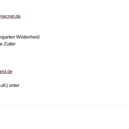
necnet.de
ergarten Wildenheid
e Zutter
heid.de
KuK) unter