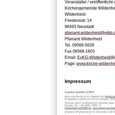
Veranstalter / veröffentlicht 
Kirchengemeinde Wildenhei
Wildenheid
Friedensstr. 14
96465 Neustadt
pfarramt.wildenheid@elkb.
Pfarramt Wildenheid
Tel. 09568-5639
Fax 09568-1603
Email:
EvKG-Wildenheid@
Page:
www.kirche-wildenhe
Impressum
Angaben gemäß § 5 DDG:
www.e-kirche.de ist ein Angebot von
Vernetzte
Evangelisch-Lutherische Kirche in Bayern, EL
Vertreten durch Landesbischof Christian Kopp
Kontakt: Tel.: +49 (0)89 / 5595 - 0
vernetztekirche@elkb.de
,
www.bayern-evangel
Inhaltlich Verantwortlicher im Sinne des § 18 