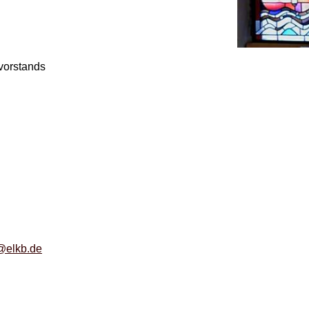
vorstands
@elkb.de