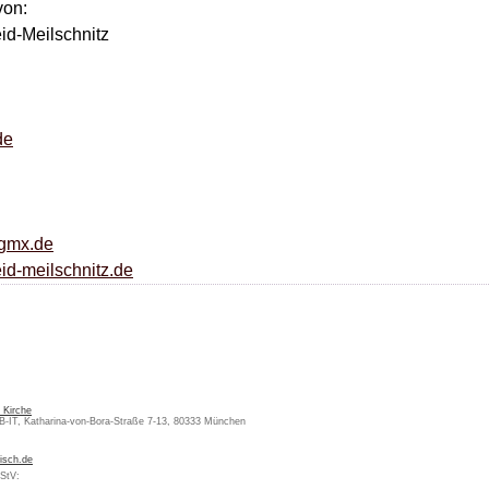
von:
d-Meilschnitz
de
gmx.de
id-meilschnitz.de
 Kirche
KB-IT, Katharina-von-Bora-Straße 7-13, 80333 München
isch.de
MStV: