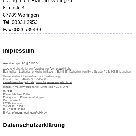
Evang.-Luth. Pfarramt Woringen
Kirchstr. 3
87789 Woringen
Tel. 08331 2953
Fax 08331/89489
Impressum
Angaben gemäß § 5 DDG:
www.e-kirche.de ist ein Angebot von
Vernetzte Kirche
Evangelisch-Lutherische Kirche in Bayern, ELKB-IT, Katharina-von-Bora-Straße 7-13, 80333 München
Vertreten durch Landesbischof Christian Kopp
Kontakt: Tel.: +49 (0)89 / 5595 - 0
vernetztekirche@elkb.de
,
www.bayern-evangelisch.de
Inhaltlich Verantwortlicher im Sinne des § 18 MStV:
V.i.S.P.
Pfarrer Michael Kolbe
Evang.-Luth. Pfarramt Woringen
Kirchstraße 3
87789 Woringen
Tel. 08331 2953
Fax 08331 89489
E-Mai:
pfarramt.woringen@elkb.de
Datenschutzerklärung