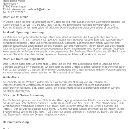
Hans Bernd Müller
Nelkenweg 4
87700 Memmingen
E-Mail:
datenschutz.verbund8@elkb.de
Tel. 0177 3773777
Recht auf Widerruf
In vielen Fällen ist eine Verarbeitung Ihrer Daten nur mit Ihrer ausdrücklichen Einwilligung möglich. Sie
haben gemäß § 11 Abs. 3 DSG-EKD das Recht, Ihre Einwilligung jederzeit zu widerrufen. Die
Rechtmäßigkeit der bis zum Widerruf erfolgten Datenverarbeitung bleibt vom Widerruf unberührt.
Auskunft, Sperrung, Löschung
Im Rahmen des geltenden Kirchengesetzes über den Datenschutz der Evangelischen Kirche in
Deutschland (DSG-EKD) können Sie sich bei Fragen zur Erhebung, Verarbeitung oder Nutzung Ihrer
personenbezogenen Daten und deren Berichtigung, Sperrung, Löschung oder einem Widerruf einer
erteilten Einwilligung unentgeltlich an uns wenden. Wir sind verpflichtet, Ihrem Recht auf Berichtigung
falscher Daten oder Löschung personenbezogener Daten nachzukommen, insofern diesem Anspruch
keine gesetzliche Aufbewahrungspflicht entgegensteht. Zur Ausübung Ihrer Rechte und für Rückfragen
nehmen Sie sich bitte über die im Impressum hinterlegte Adresse Kontakt mit uns auf.
Recht auf Datenübertragbarkeit
Dem Gesetz nach sind Sie berechtigt, Daten, die wir mit Ihrer Einwilligung oder in Erfüllung eines
Vertrags automatisiert verarbeiten, an sich oder an einen Dritten in einem üblichen maschinenlesbaren
Format aushändigen zu lassen. Eine direkte Übertragung der Daten an einen anderen Verantwortlichen
kann nur entsprechend einer technischen Umsetzbarkeit erfolgen.
Werbe-Mails
Als Anbieter dieser Website widersprechen wir hiermit der Nutzung von im Rahmen der
Impressumspflicht veröffentlichten Kontaktdaten zur Übersendung von nicht ausdrücklich
angeforderter Werbung, z.B. Spam-Mails. Bei Missachtung dieses Widerspruchs behalten wir uns
rechtliche Schritte vor.
SSL- bzw. TLS-Verschlüsselung
Aus Sicherheitsgründen und zum Schutz der Übertragung vertraulicher Inhalte – etwa bei Anfragen, die
Sie an uns als Seitenbetreiber senden – nutzt diese Seite eine SSL-bzw. TLS-Verschlüsselung. Diese
verschlüsselte Verbindung erkennen Sie daran, dass in Ihrem Browsers ein Schloss-Symbol und
“https://” vor der Adresse dieser Seite steht. (Unverschlüsselte Seiten erkennen Sie an “http://” in der
Browserzeile.) Wenn die SSL- bzw. TLS-Verschlüsselung aktiviert ist, können die Daten, die Sie an
uns übermitteln, nicht von Dritten mitgelesen werden.
Datenverarbeitung