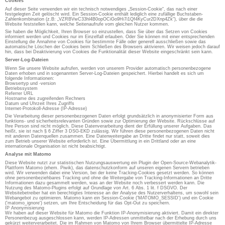
Cookies
Auf dieser Seite verwenden wir ein technisch notwendiges „Session-Cookie“, das nach einer
festgelegten Zeit gelöscht wird. Ein Session-Cookie enthält lediglich eine zufällige Buchstaben-
Zahlenkombination (z.B: „VZRBVwC33hl4B0opOCiGo9Hi7i1Qf4KyCur2DXnp4Zk“), über die die
Website feststellen kann, welche Seitenaufrufe vom gleichen Nutzer kommen.
Sie haben die Möglichkeit, Ihren Browser so einzustellen, dass Sie über das Setzen von Cookies
informiert werden und Cookies nur im Einzelfall erlauben. Oder Sie können mit einer entsprechenden
Einstellung die Annahme von Cookies für bestimmte Fälle oder generell ausschließen sowie das
automatische Löschen der Cookies beim Schließen des Browsers aktivieren. Wir weisen jedoch darauf
hin, dass bei Deaktivierung von Cookies die Funktionalität dieser Website eingeschränkt sein kann.
Server-Log-Dateien
Wenn Sie unsere Website aufrufen, werden von unserem Provider automatisch personenbezogene
Daten erhoben und in sogenannten Server-Log-Dateien gespeichert. Hierbei handelt es sich um
folgende Informationen:
Browsertyp und -version
Betriebssystem
Referrer URL
Hostname des zugreifenden Rechners
Datum und Uhrzeit Ihres Zugriffs
Internet-Protokoll-Adresse (IP-Adresse)
Die Verarbeitung dieser personenbezogenen Daten erfolgt grundsätzlich in anonymisierter Form aus
funktions- und sicherheitsrelevanten Gründen sowie zur Optimierung der Website. Rückschlüsse auf
Ihre Person sind nicht möglich. Diese Datenverarbeitung dient der Erfüllung unserer Aufgaben. Das
heißt, sie ist nach § 6 Ziffer 3 DSG-EKD zulässig. Wir führen diese personenbezogenen Daten nicht
mit anderen Datenquellen zusammen. Eine Datenweitergabe an Dritte findet nur statt, soweit dies
zum Betrieb unserer Website erforderlich ist. Eine Übermittlung in ein Drittland oder an eine
internationale Organisation ist nicht beabsichtigt.
Analyse mit Matomo
Diese Website nutzt zur statistischen Nutzungsauswertung ein Plugin der Open-Source-Webanalytik-
Plattform Matomo (ehem. Piwik), das datenschutzkonform auf unseren eigenen Servern betrieben
wird. Wir verwenden dabei eine Version, bei der keine Tracking-Cookies gesetzt werden. So können
ohne personenbeziehbares Tracking und ohne die Weitergabe von Tracking-Informationen an Dritte
Informationen dazu gesammelt werden, was an der Website noch verbessert werden kann. Die
Nutzung des Matomo-Plugins erfolgt auf Grundlage von Art. 6 Abs. 1 lit. f DSGVO. Der
Websitebetreiber hat ein berechtigtes Interesse an der Analyse des Nutzerverhaltens, um sowohl sein
Webangebot zu optimieren. Matomo kann ein Session-Cookie ('MATOMO_SESSID') und ein Cookie
('matomo_ignore') setzen, um Ihre Entscheidung für das Opt-Out zu speichern.
IP Anonymisierung
Wir haben auf dieser Website für Matomo die Funktion IP-Anonymisierung aktiviert. Damit ein direkter
Personenbezug ausgeschlossen kann, werden IP-Adressen unmittelbar nach der Erhebung durch uns
gekürzt weiterverarbeitet. Die im Rahmen von Matomo von Ihrem Browser übermittelte IP-Adresse