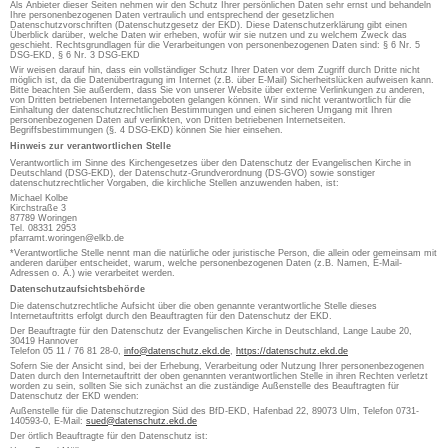
Als Anbieter dieser Seiten nehmen wir den Schutz Ihrer persönlichen Daten sehr ernst und behandeln
Ihre personenbezogenen Daten vertraulich und entsprechend der gesetzlichen
Datenschutzvorschriften (Datenschutzgesetz der EKD). Diese Datenschutzerklärung gibt einen
Überblick darüber, welche Daten wir erheben, wofür wir sie nutzen und zu welchem Zweck das
geschieht. Rechtsgrundlagen für die Verarbeitungen von personenbezogenen Daten sind: § 6 Nr. 5
DSG-EKD, § 6 Nr. 3 DSG-EKD
Wir weisen darauf hin, dass ein vollständiger Schutz Ihrer Daten vor dem Zugriff durch Dritte nicht
möglich ist, da die Datenübertragung im Internet (z.B. über E-Mail) Sicherheitslücken aufweisen kann.
Bitte beachten Sie außerdem, dass Sie von unserer Website über externe Verlinkungen zu anderen,
von Dritten betriebenen Internetangeboten gelangen können. Wir sind nicht verantwortlich für die
Einhaltung der datenschutzrechtlichen Bestimmungen und einen sicheren Umgang mit Ihren
personenbezogenen Daten auf verlinkten, von Dritten betriebenen Internetseiten.
Begriffsbestimmungen (§. 4 DSG-EKD) können Sie hier einsehen.
Hinweis zur verantwortlichen Stelle
Verantwortlich im Sinne des Kirchengesetzes über den Datenschutz der Evangelischen Kirche in
Deutschland (DSG-EKD), der Datenschutz-Grundverordnung (DS-GVO) sowie sonstiger
datenschutzrechtlicher Vorgaben, die kirchliche Stellen anzuwenden haben, ist:
Michael Kolbe
Kirchstraße 3
87789 Woringen
Tel. 08331 2953
pfarramt.woringen@elkb.de
*Verantwortliche Stelle nennt man die natürliche oder juristische Person, die allein oder gemeinsam mit
anderen darüber entscheidet, warum, welche personenbezogenen Daten (z.B. Namen, E-Mail-
Adressen o. Ä.) wie verarbeitet werden.
Datenschutzaufsichtsbehörde
Die datenschutzrechtliche Aufsicht über die oben genannte verantwortliche Stelle dieses
Internetauftritts erfolgt durch den Beauftragten für den Datenschutz der EKD.
Der Beauftragte für den Datenschutz der Evangelischen Kirche in Deutschland, Lange Laube 20,
30419 Hannover
Telefon 05 11 / 76 81 28-0,
info@datenschutz.ekd.de
,
https://datenschutz.ekd.de
Sofern Sie der Ansicht sind, bei der Erhebung, Verarbeitung oder Nutzung Ihrer personenbezogenen
Daten durch den Internetauftritt der oben genannten verantwortlichen Stelle in ihren Rechten verletzt
worden zu sein, sollten Sie sich zunächst an die zuständige Außenstelle des Beauftragten für
Datenschutz der EKD wenden:
Außenstelle für die Datenschutzregion Süd des BfD-EKD, Hafenbad 22, 89073 Ulm, Telefon 0731-
140593-0, E-Mail:
sued@datenschutz.ekd.de
Der örtlich Beauftragte für den Datenschutz ist: